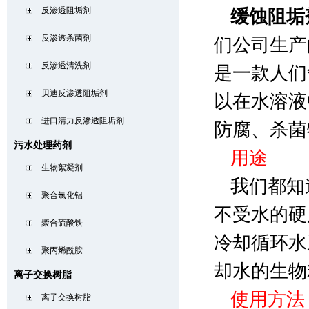
反渗透阻垢剂
缓蚀阻垢
反渗透杀菌剂
们公司生产
反渗透清洗剂
是一款人们
贝迪反渗透阻垢剂
以在水溶液
进口清力反渗透阻垢剂
防腐、杀菌
污水处理药剂
用途
生物絮凝剂
我们都知
聚合氯化铝
不受水的硬
聚合硫酸铁
冷却循环水
聚丙烯酰胺
却水的生物
离子交换树脂
使用方法
离子交换树脂