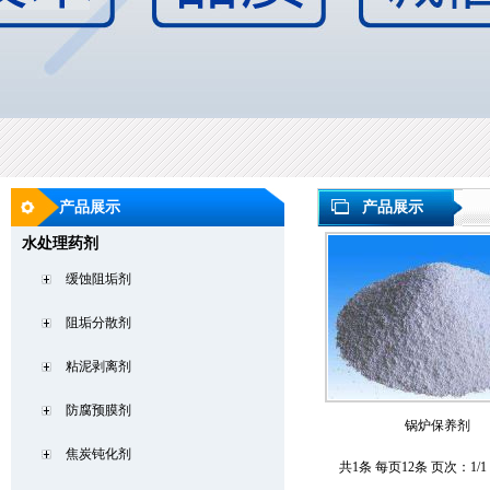
产品展示
产品展示
水处理药剂
缓蚀阻垢剂
阻垢分散剂
粘泥剥离剂
防腐预膜剂
锅炉保养剂
焦炭钝化剂
共1条 每页12条 页次：1/1