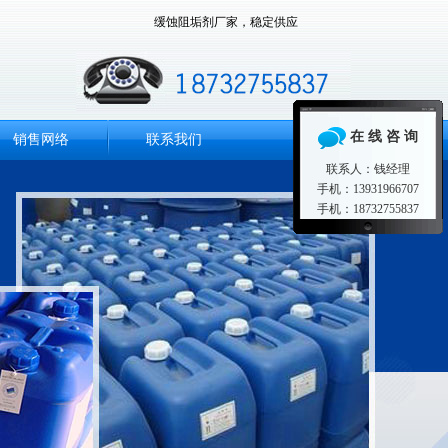
缓蚀阻垢剂厂家，稳定供应
在 线 咨 询
销售网络
联系我们
联系人：钱经理
手机：13931966707
手机：18732755837