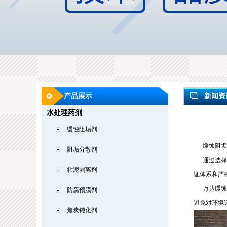
产品展示
新闻资
水处理药剂
缓蚀阻垢剂
缓蚀阻垢剂
阻垢分散剂
通过选择具
粘泥剥离剂
证体系和严
万达缓蚀阻
防腐预膜剂
避免对环境
焦炭钝化剂